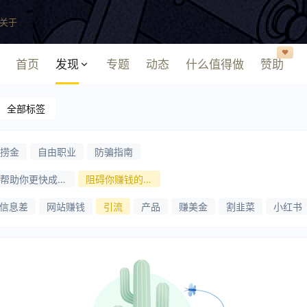
关于
❤️
首页
发现
专题
动态
什么值得做
赞助
全部标签
捞金
自由职业
防骗指南
帮助你更快成功
阻碍你赚钱的问
的方法
题
信息差
网站赚钱
引流
产品
赚美金
割韭菜
小红书