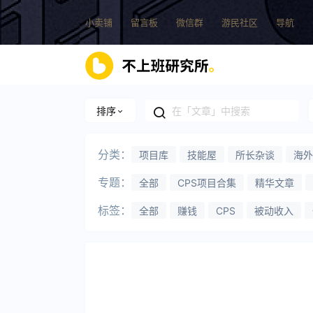
小卖铺
留言板
微信群
游民社区
导航
排序
分类：
项目库
技能屋
所长杂谈
海外
专题：
全部
CPS项目合集
精华文章
标签：
全部
赚钱
CPS
被动收入