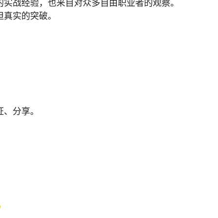
的实战经验，也来自对众多自由职业者的观察。
但真实的突破。
，
证、分享。
。
。
？