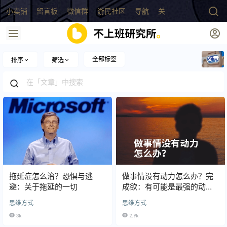
小卖铺
留言板
微信群
游民社区
导航
关于
全部标签
文章
排序
筛选
拖延症怎么治？恐惧与逃
做事情没有动力怎么办？完
避：关于拖延的一切
成欲：有可能是最强的动力
系统
思维方式
思维方式
3k
2.9k