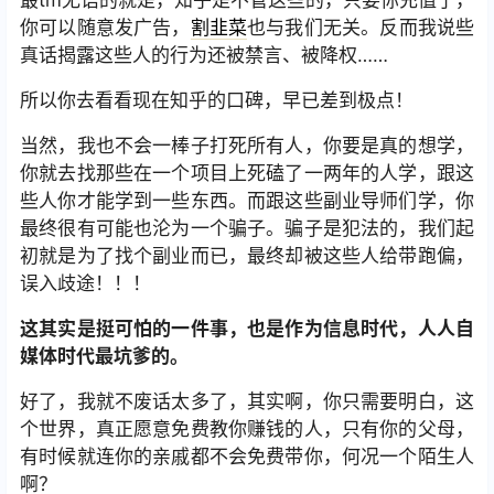
最tm无语的就是，知乎是不管这些的，只要你充值了，
你可以随意发广告，
割韭菜
也与我们无关。反而我说些
真话揭露这些人的行为还被禁言、被降权……
所以你去看看现在知乎的口碑，早已差到极点！
当然，我也不会一棒子打死所有人，你要是真的想学，
你就去找那些在一个项目上死磕了一两年的人学，跟这
些人你才能学到一些东西。而跟这些副业导师们学，你
最终很有可能也沦为一个骗子。骗子是犯法的，我们起
初就是为了找个副业而已，最终却被这些人给带跑偏，
误入歧途！！！
这其实是挺可怕的一件事，也是作为信息时代，人人自
媒体时代最坑爹的。
好了，我就不废话太多了，其实啊，你只需要明白，这
个世界，真正愿意免费教你赚钱的人，只有你的父母，
有时候就连你的亲戚都不会免费带你，何况一个陌生人
啊？