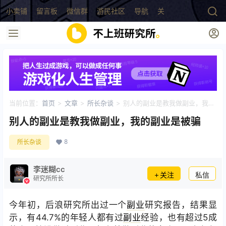
小卖铺
留言板
微信群
游民社区
导航
关于
当前位置：
首页
>
文章
>
所长杂谈
>
别人的副业是教我做副业，我的
副业是被骗
别人的副业是教我做副业，我的副业是被骗
8
所长杂谈
李迷糊cc
关注
私信
研究所所长
今年初，后浪研究所出过一个
副业
研究报告，结果显
示，有44.7%的年轻人都有过
副业
经验，也有超过5成