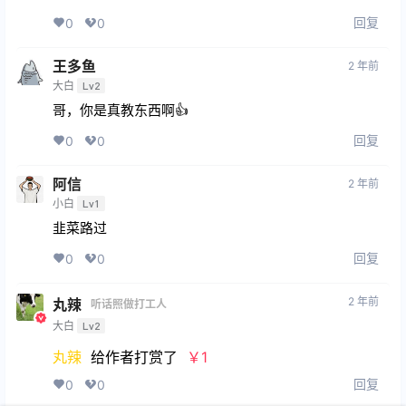
回复
0
0
王多鱼
2 年前
大白
Lv2
哥，你是真教东西啊👍
回复
0
0
阿信
2 年前
小白
Lv1
韭菜路过
回复
0
0
2 年前
丸辣
听话照做打工人
大白
Lv2
丸辣
给作者打赏了
￥1
回复
0
0