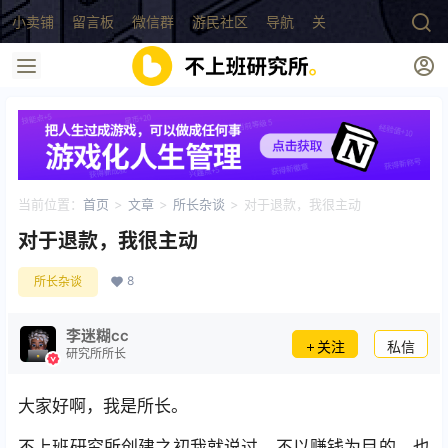
小卖铺
留言板
微信群
游民社区
导航
关于
当前位置：
首页
>
文章
>
所长杂谈
>
对于退款，我很主动
对于退款，我很主动
8
所长杂谈
李迷糊cc
关注
私信
研究所所长
大家好啊，我是所长。
不上班研究所创建之初我就说过，不以赚钱为目的。也