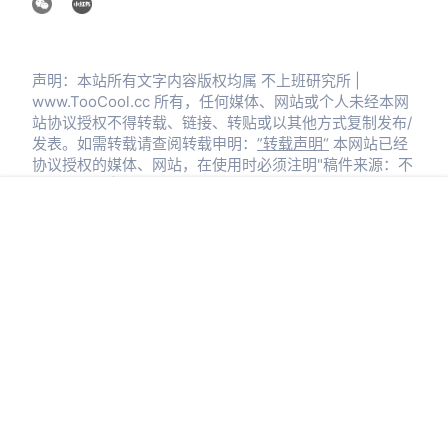
声明：本站所有文字内容版权均属 不上班研究所 |
www.TooCool.cc 所有，任何媒体、网站或个人未经本网
站协议授权不得转载、链接、转贴或以其他方式复制发布/
发表。如需转载请查阅转载申明：
”转载声明“
本网站已经
协议授权的媒体、网站，在使用时必须注明"稿件来源：不
上班研究所 | www.TooCool.cc"，违者本站将依法追究责
任。
首页
信息
圈子
搜索
菜单
我的
违法和不良信息举报邮箱：
i&toocool.cc
|
中国互联网
举报中心
不上班研究所
Copyright © 2023-2026
· TooCooL.cc
鄂ICP备2023022413号
鄂公网安备42010302002679号