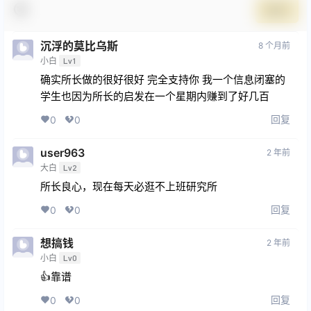
提交
沉浮的莫比乌斯
8 个月前
小白
Lv1
确实所长做的很好很好 完全支持你 我一个信息闭塞的
学生也因为所长的启发在一个星期内赚到了好几百
回复
0
0
user963
2 年前
大白
Lv2
所长良心，现在每天必逛不上班研究所
回复
0
0
想搞钱
2 年前
小白
Lv0
👍靠谱
回复
0
0