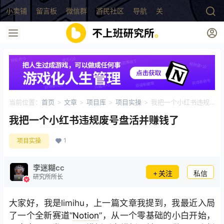
小卖铺
留言板
微信群
游民社区
导航
关于
当前位置：
首页
>
文章
>
项目库
>
项目实操
>
我把一个小红书违规
废号盘活并赚钱了
我把一个小红书违规废号盘活并赚钱了
1
项目实操
李迷糊cc
关注
私信
研究所所长
大家好，我是limihu，上一篇文章我提到，我最近入局
了一个全新赛道“
Notion
”，从一个零基础的小白开始，