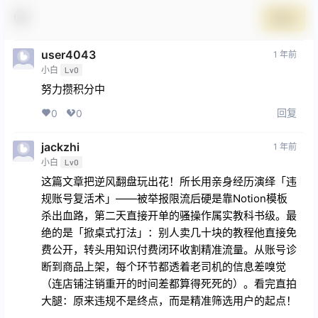
提交
user4043
1 年前
小白
Lv0
努力攒积分中
回复
0
0
jackzhi
1 年前
小白
Lv0
这篇文章把逆风翻盘玩出花！​所长用亲身经历演绎「违
规账号复活术」——被举报限流后硬是靠Notion模板
杀出血路，第二天直接开单的骚操作属实教科书级。最
绝的是「掀桌式打法」：别人卖几十块的教程他直接免
费公开，转头用知识付费闭环收割精准流量。从账号诊
断到商品上架，每个环节都透着老司机的信息差嗅觉
（连店铺注销重开的时间差都算得死死的）。看完直拍
大腿：原来违规不是终点，而是精准筛选用户的起点！