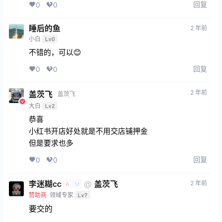
回复
0
0
睡后的鱼
2 年前
小白
Lv0
不错的，可以😊
回复
0
0
2 年前
盖茨飞
盖茨飞
大白
Lv2
恭喜
小红书开店好处就是不用交店铺押金
但是要求也多
回复
0
0
李迷糊cc
@
盖茨飞
2 年前
A
M
赞助商
领域专家
Lv7
要交的