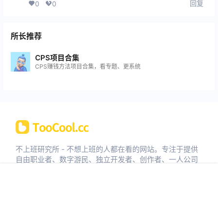
回复
0
0
所长推荐
CPS项目合集
CPS赚钱方法项目合集，看专题、更系统
不上班研究所 - 不想上班的人都在看的网站。专注于提供
自由职业者、数字游民、独立开发者、创作者、一人公司
的实战成长路径和完善的干货教程，帮助更多人把“不上
班”变成一种可持续的自由人生。
首页
信息
圈子
搜索
菜单
我的
赚钱方法
·
所长杂谈
·
防骗指南
·
海外捞金
·
网站地图
·
联
盟计划
·
投稿