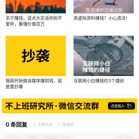
关于赚钱，说点大实话你别不
卖虚拟资料赚钱？小心违法！
爱听，看懂价值百万
我刚开始做自媒体赚到钱，就
互联网小白赚钱的3个捷径
是靠抄袭
0 条回复
文章作者
管理员
A
M