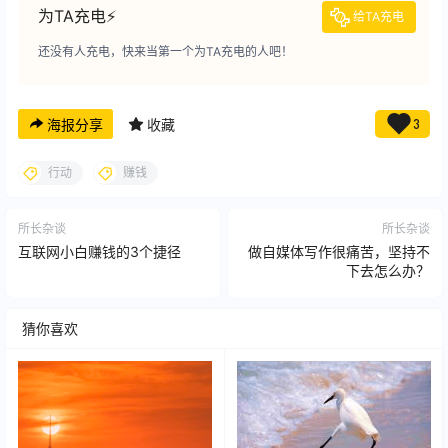
为TA充电⚡️
给TA充电
还没有人充电，快来当第一个为TA充电的人吧！
海报分享
收藏
3
行动
赚钱
所长杂谈
所长杂谈
互联网小白赚钱的3个捷径
做自媒体写作很痛苦，坚持不
下去怎么办？
猜你喜欢