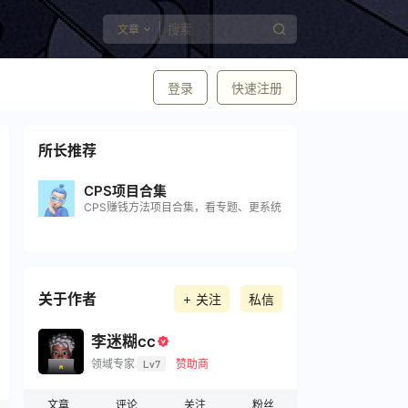
文章
登录
快速注册
所长推荐
CPS项目合集
CPS赚钱方法项目合集，看专题、更系统
关于作者
关注
私信
李迷糊cc
领域专家
Lv7
赞助商
文章
评论
关注
粉丝