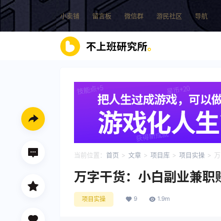
小卖铺
留言板
微信群
游民社区
导航
当前位置：
首页
>
文章
>
项目库
>
项目实操
>
万
万字干货：小白副业兼职
9
1.9m
项目实操