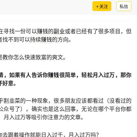
关注
私信
在寻找一份可以
赚钱
的
副业
或者已经有了很多项目，但
者找不到可以持续
赚钱
的方向。
是教你怎么快速致富的爽文。
情，如果有人告诉你
赚钱
很简单，轻松月入过万，那你
怀好意。
乎割韭菜的一种现象，很多朋友应该都看过（没看过的
公众号了），确实也是这么回事，无论在哪个平台你都
00，月入过万等吸引你注意力的文章。
你去跟着操作就能日入过千，月入过万吗？