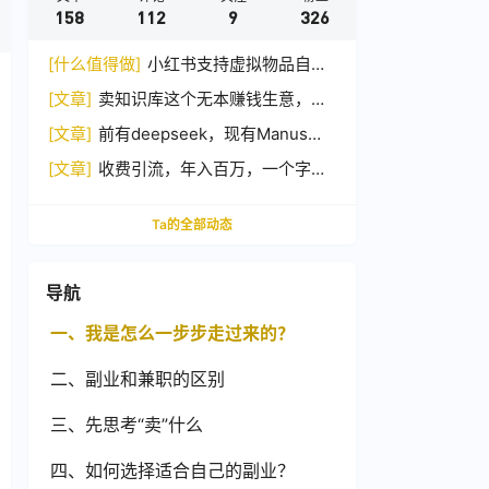
158
112
9
326
[什么值得做]
小红书支持虚拟物品自动
发货
[文章]
卖知识库这个无本赚钱生意，在
2025年会越来越火，你准备好抓住这波
[文章]
前有deepseek，现有Manus，
红利了吗？附赠模板
如何借助热点大捞一笔？
[文章]
收费引流，年入百万，一个字
“绝”
Ta的全部动态
导航
一、我是怎么一步步走过来的？
二、副业和兼职的区别
三、先思考“卖”什么
四、如何选择适合自己的副业？