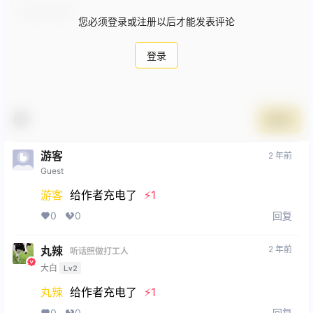
您必须登录或注册以后才能发表评论
登录
提交
游客
2 年前
Guest
游客
给作者充电了
⚡️1
回复
0
0
2 年前
丸辣
听话照做打工人
大白
Lv2
丸辣
给作者充电了
⚡️1
回复
0
0