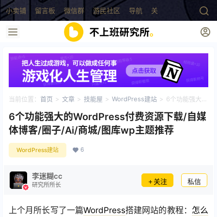
小卖铺
留言板
微信群
游民社区
导航
关于
当前位置：
首页
>
文章
>
技能屋
>
WordPress建站
>
6个功能强大的
WordPress付费资源下载/自媒体博客/圈子/Ai/商城/图库wp主题推荐
6个功能强大的WordPress付费资源下载/自媒
体博客/圈子/Ai/商城/图库wp主题推荐
6
WordPress建站
李迷糊cc
关注
私信
研究所所长
上个月所长写了一篇
WordPress
搭建网站的教程：
怎么