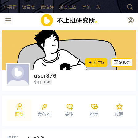
小卖铺
留言板
微信群
游民社区
导航
关于
关注Ta
发私信
user376
小白
Lv0
概览
发布的
关注
粉丝
收藏
昵称：
user376