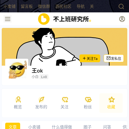
小卖铺
留言板
微信群
游民社区
导航
关于
关注Ta
发私信
王ok
小白
Lv0
概览
发布的
关注
粉丝
收藏
文章
小卖铺
什么值得做
圈子
问答
供