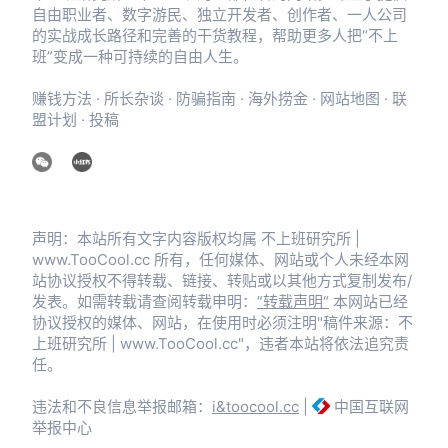
自由职业者、数字游民、独立开发者、创作者、一人公司
的实战成长路径和完善的干货教程，帮助更多人把“不上
班”变成一种可持续的自由人生。
赚钱方法
·
所长杂谈
·
防骗指南
·
海外捞金
·
网站地图
·
联
盟计划
·
投稿
声明：本站所有文字内容版权均属 不上班研究所 |
www.TooCool.cc 所有，任何媒体、网站或个人未经本网
站协议授权不得转载、链接、转贴或以其他方式复制发布/
发表。如需转载请查阅转载申明：
”转载声明“
本网站已经
协议授权的媒体、网站，在使用时必须注明"稿件来源：不
上班研究所 | www.TooCool.cc"，违者本站将依法追究责
任。
违法和不良信息举报邮箱：
i&toocool.cc
|
中国互联网
举报中心