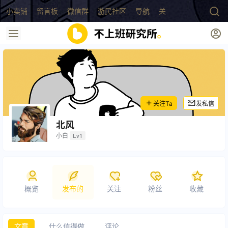
小卖铺
留言板
微信群
游民社区
导航
关于
关注Ta
发私信
北风
小白
Lv1
概览
发布的
关注
粉丝
收藏
文章
什么值得做
评论