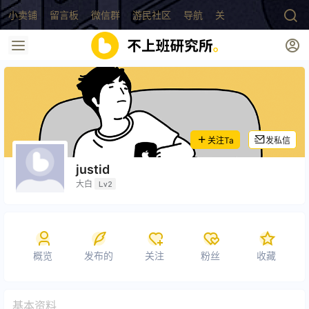
小卖铺
留言板
微信群
游民社区
导航
关于
关注Ta
发私信
justid
大白
Lv2
概览
发布的
关注
粉丝
收藏
基本资料