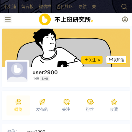
小卖铺
留言板
微信群
游民社区
导航
关于
关注Ta
发私信
user2900
小白
Lv0
概览
发布的
关注
粉丝
收藏
昵称：
user2900