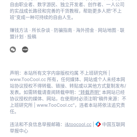
自由职业者、数字游民、独立开发者、创作者、一人公司
的实战成长路径和完善的干货教程，帮助更多人把“不上
班”变成一种可持续的自由人生。
赚钱方法
·
所长杂谈
·
防骗指南
·
海外捞金
·
网站地图
·
联
盟计划
·
投稿
声明：本站所有文字内容版权均属 不上班研究所 |
www.TooCool.cc 所有，任何媒体、网站或个人未经本网
站协议授权不得转载、链接、转贴或以其他方式复制发布/
发表。如需转载请查阅转载申明：
”转载声明“
本网站已经
协议授权的媒体、网站，在使用时必须注明"稿件来源：不
上班研究所 | www.TooCool.cc"，违者本站将依法追究责
任。
违法和不良信息举报邮箱：
i&toocool.cc
|
中国互联网
举报中心