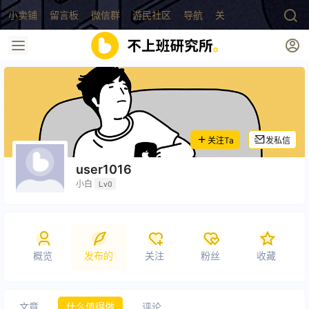
小卖铺
留言板
微信群
游民社区
导航
关于
关注Ta
发私信
user1016
小白
Lv0
概览
发布的
关注
粉丝
收藏
文章
什么值得做
评论