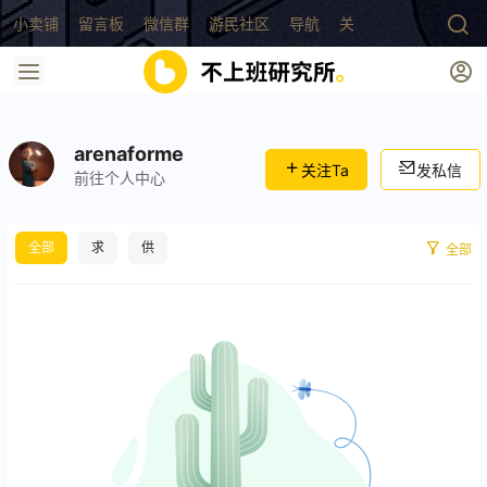
小卖铺
留言板
微信群
游民社区
导航
关于
arenaforme
关注Ta
发私信
前往个人中心
全部
求
供
全部