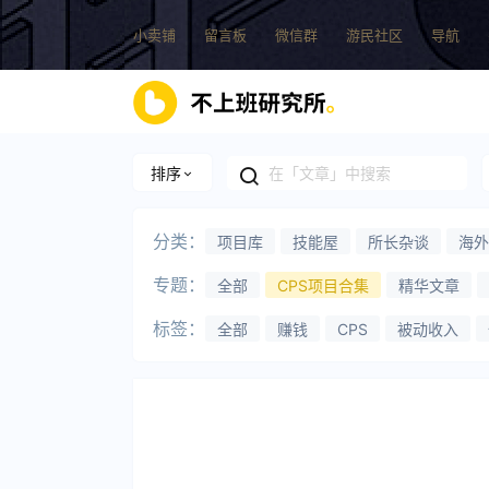
小卖铺
留言板
微信群
游民社区
导航
排序
分类：
项目库
技能屋
所长杂谈
海外
专题：
全部
CPS项目合集
精华文章
标签：
全部
赚钱
CPS
被动收入