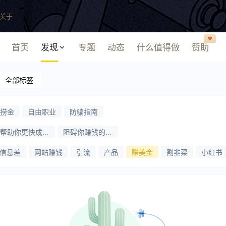
关于
❤️
首页
发现
专题
动态
什么值得做
赞助
全部标签
捞金
自由职业
防骗指南
帮助你更快成功
阻碍你赚钱的问
的方法
题
信息差
网站赚钱
引流
产品
赚美金
割韭菜
小红书