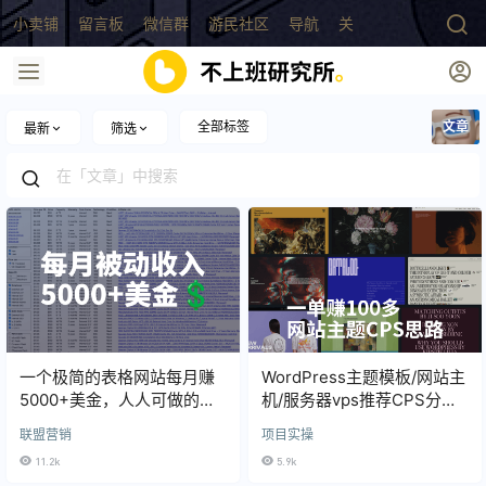
小卖铺
留言板
微信群
游民社区
导航
关于
全部标签
文章
最新
筛选
一个极简的表格网站每月赚
WordPress主题模板/网站主
5000+美金，人人可做的极
机/服务器vps推荐CPS分销
简副业
推广赚钱指南
联盟营销
项目实操
11.2k
5.9k