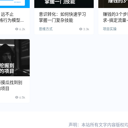
】远不止
意识转化：如何快速学习
赚钱的3个步
福格行为模型》
掌握一门复杂技能
求-搞定流量
么？
6.2k
思维方式
3.3k
项目实操
藤摸瓜找到别
的项目
6.5k
声明：本站所有文字内容版权均属 不