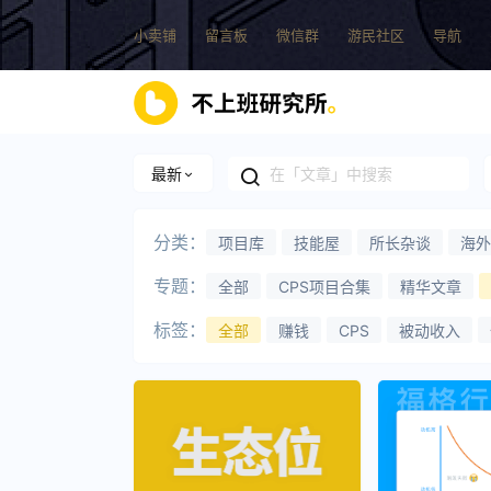
小卖铺
留言板
微信群
游民社区
导航
最新
分类：
项目库
技能屋
所长杂谈
海外
专题：
全部
CPS项目合集
精华文章
标签：
全部
赚钱
CPS
被动收入