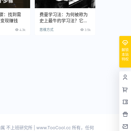
骤：找到需
费曼学习法：为何被称为
-变现赚钱
史上最牛的学习法？它的
本质究竟是什么？
4.3k
思维方式
3.5k
解锁
本站
特权
上班研究所 | www.TooCool.cc 所有，任何