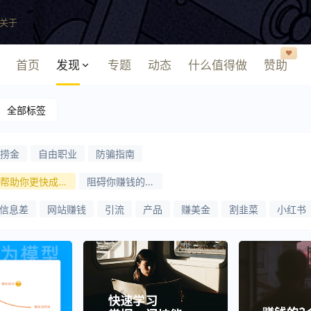
关于
❤️
首页
发现
专题
动态
什么值得做
赞助
全部标签
捞金
自由职业
防骗指南
帮助你更快成功
阻碍你赚钱的问
的方法
题
信息差
网站赚钱
引流
产品
赚美金
割韭菜
小红书