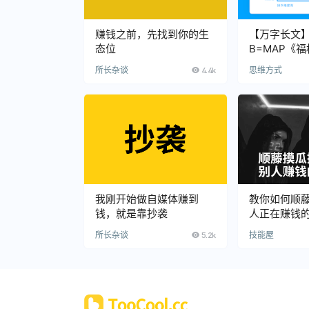
赚钱之前，先找到你的生
【万字长文
态位
B=MAP《
到底讲了什
所长杂谈
4.4k
思维方式
我刚开始做自媒体赚到
教你如何顺
钱，就是靠抄袭
人正在赚钱
所长杂谈
5.2k
技能屋