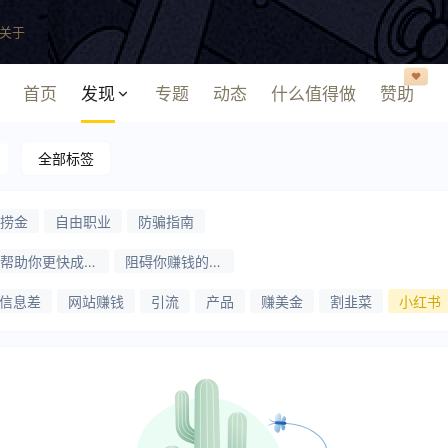
关于
❤️
首页
发现
专题
动态
什么值得做
赞助
全部标签
捞金
自由职业
防骗指南
帮助你更快成功
阻碍你赚钱的问
的方法
题
信息差
网站赚钱
引流
产品
赚美金
割韭菜
小红书