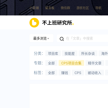
小卖铺
留言板
微信群
游民社区
导航
最多浏览
分类：
项目库
技能屋
所长杂谈
海外
专题：
全部
CPS项目合集
精华文章
标签：
全部
赚钱
CPS
被动收入