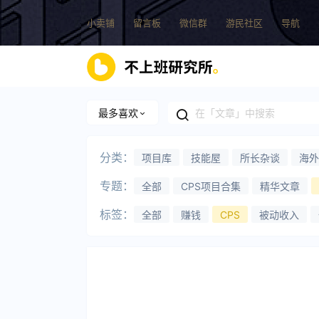
小卖铺
留言板
微信群
游民社区
导航
最多喜欢
分类：
项目库
技能屋
所长杂谈
海外
专题：
全部
CPS项目合集
精华文章
标签：
全部
赚钱
CPS
被动收入