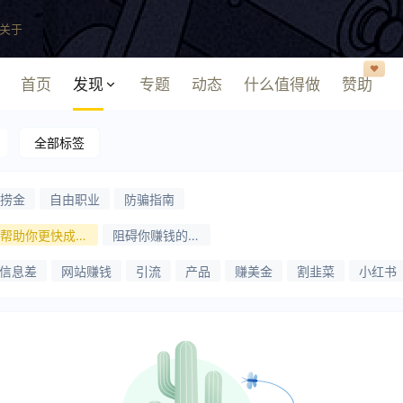
关于
❤️
首页
发现
专题
动态
什么值得做
赞助
全部标签
捞金
自由职业
防骗指南
帮助你更快成功
阻碍你赚钱的问
的方法
题
信息差
网站赚钱
引流
产品
赚美金
割韭菜
小红书