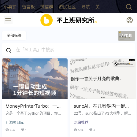
小卖铺
留言板
微信群
游民社区
导航
关于
全部标签
AI工具
MoneyPrinterTurbo：一键
sunoAI，在几秒钟内一键自
自动生成1分钟长的短视频｜
动生成AI歌曲的音乐创作平
这是一个基于python的项目，你只
22号，suno推出了V3大模型，瞬间
开源项目库
需要输入一个主题或几个关键词就
台
爆火，只要你输入歌词以及输入需
开源项目库
网站推荐
能自动生成短视频。 比如，你只需
要的创作曲风，它就可以在几秒钟
要告诉它你想制作一个关于“如何制
内帮你创作出两首不同风格的2分钟
4.4k
1
5.3k
4
作咖啡”的视频 它能自动为你准备好
音乐。 所长昨天刚看到这个消息的