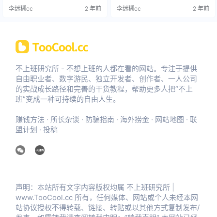
一切所需内容——从脚本文案到视
时候，玩了1个多小时，根本停不下
李迷糊cc
2 年前
李迷糊cc
2 年前
频片段，甚至还包括字幕和背景音
来。 大家可以试听一下我写了一首
乐。最后自动组合成一个完整的视
关于自由职业者的词： 这是一个比
频。 主要功能： 1、全自动生成视
较欢快的版本，其实我还弄了摇
频元素：基于输入的视频主题或关
滚、流行等风格，真的，我都下载
键词，自动生成视频文案、素材、
到手机准备长期听了。 当然，大家
字幕和背景音乐。 2、支持多种视频
也可以去听下大佬们做的： 《我们
尺寸：包括竖屏（9…
去》：https:/…
不上班研究所 - 不想上班的人都在看的网站。专注于提供
自由职业者、数字游民、独立开发者、创作者、一人公司
的实战成长路径和完善的干货教程，帮助更多人把“不上
班”变成一种可持续的自由人生。
赚钱方法
·
所长杂谈
·
防骗指南
·
海外捞金
·
网站地图
·
联
盟计划
·
投稿
声明：本站所有文字内容版权均属 不上班研究所 |
www.TooCool.cc 所有，任何媒体、网站或个人未经本网
站协议授权不得转载、链接、转贴或以其他方式复制发布/