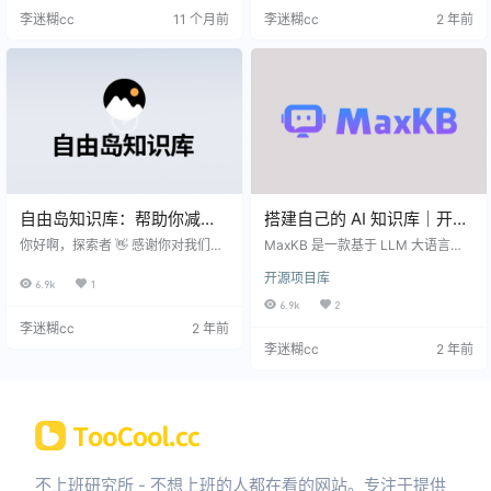
时，希望能给到大家一些帮助。 之
全靠运气，因为即便我运气再怎么
李迷糊cc
11 个月前
李迷糊cc
2 年前
前课程满天飞，现在一提到跟课程
好，如果我不知道这些项目，如果
有关的，就立马会被贴上割韭菜的
我不行动，甚至不知道怎么行动的
标签，好像在很多人心里已经根深
情况下，天大的运气我也接不住。
蒂固了，卖课=割韭菜。 当然，我并
所以我认为能让我踩到几次狗屎运
不这么认为哈，我自己每年也会花
的，它离不开我平时的阅读积累。
一部分钱来买课，大部分课质量还
我很喜欢阅读，因为很多时候读到
是很高的，毕竟能学到自己想学的
自己以前不知道的信息的时候…
知…
自由岛知识库：帮助你减少
搭建自己的 AI 知识库｜开源
信息差，打破信息茧房
项目库
你好啊，探索者 👋 感谢你对我们的
MaxKB 是一款基于 LLM 大语言模
喜欢，接下来让我为你介绍一下我
型的知识库问答系统。MaxKB = M
开源项目库
们的自由岛知识库吧，内容稍微有
ax Knowledge Base，旨在成为企
6.9k
1
一点点长，因为自由岛知识库内容
业的最强大脑。 开箱即用：支持直
6.9k
2
太丰富了，三言两语说不清，如果
接上传文档、自动爬取在线文档，
李迷糊cc
2 年前
你懒得看文字介绍，可以跳到底部
支持文本自动拆分、向量化，智能
李迷糊cc
2 年前
看图片版介绍，不过文字版介绍更
问答交互体验好； 无缝嵌入：支持
详细哦。 在当今这个信息爆炸的时
零编码快速嵌入到第三方业务系
代，互联网无疑已经成为我们获取
统； 多模型支持：支持对接主流的
信息、交流思想的重要平台。然
大模型，包括本地私有大模型（如 L
而，随着技术的进步，我们也不得
lama 2）、Azure OpenAI 和百度千
不面对一个现实问题：信息过载。
帆大模型…
海量的信息如同潮水般涌来，我们
如何在…
不上班研究所 - 不想上班的人都在看的网站。专注于提供