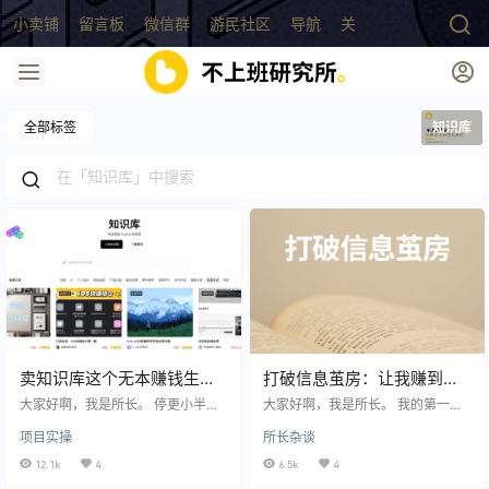
小卖铺
留言板
微信群
游民社区
导航
关于
全部标签
知识库
卖知识库这个无本赚钱生
打破信息茧房：让我赚到百
意，在2025年会越来越火，
万的信息源都在这了
大家好啊，我是所长。 停更小半年
大家好啊，我是所长。 我的第一个1
你准备好抓住这波红利了
了，但其实我的草稿箱里还躺着很
00万是2019年赚到的，我一直觉得
项目实操
所长杂谈
多没写完的草稿，今天抽空给大家
我是有一定运气加持的，因为我做
吗？附赠模板
整理一篇。这是去年写的，现在发
过的好几个项目都算是踩到了风
12.1k
4
6.5k
4
可能晚了，不过这个项目并没有过
口。 但很多时候仔细想想，也不完