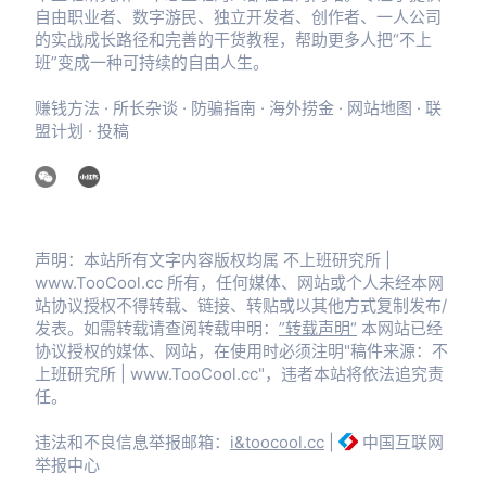
自由职业者、数字游民、独立开发者、创作者、一人公司
的实战成长路径和完善的干货教程，帮助更多人把“不上
班”变成一种可持续的自由人生。
赚钱方法
·
所长杂谈
·
防骗指南
·
海外捞金
·
网站地图
·
联
盟计划
·
投稿
声明：本站所有文字内容版权均属 不上班研究所 |
www.TooCool.cc 所有，任何媒体、网站或个人未经本网
站协议授权不得转载、链接、转贴或以其他方式复制发布/
发表。如需转载请查阅转载申明：
”转载声明“
本网站已经
协议授权的媒体、网站，在使用时必须注明"稿件来源：不
上班研究所 | www.TooCool.cc"，违者本站将依法追究责
任。
违法和不良信息举报邮箱：
i&toocool.cc
|
中国互联网
举报中心