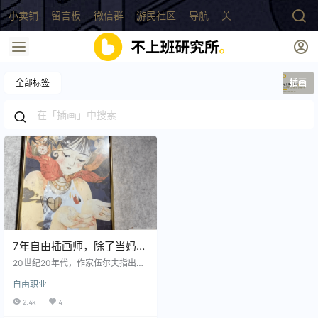
小卖铺
留言板
微信群
游民社区
导航
关于
全部标签
插画
7年自由插画师，除了当妈
妈、妻子，她还租了一间房
20世纪20年代，作家伍尔夫指出女
实现自我
人应该有勇气有理智地去争取独立
自由职业
的经济力量和社会地位。她认为，
一间自己的屋子，以及每年五百镑
2.4k
4
的收入，是创作的基本条件。“一间