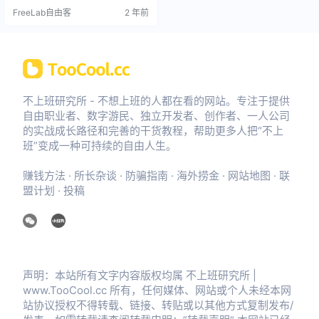
自己的屋子”自此成为经典隐喻。 嘉
FreeLab自由客
2 年前
宾介绍 对于阿布酱的职业生涯而
言，几乎每个阶段都会遇到难题。
七年前，她在一家游戏公司任职设
计师插画师，一直做到主管，结果
因为工作带来的情绪压力，一度造
成肠易激综合症。生理带来的不适
反应让她在朋友劝说下，直接辞…
不上班研究所 - 不想上班的人都在看的网站。专注于提供
自由职业者、数字游民、独立开发者、创作者、一人公司
的实战成长路径和完善的干货教程，帮助更多人把“不上
班”变成一种可持续的自由人生。
赚钱方法
·
所长杂谈
·
防骗指南
·
海外捞金
·
网站地图
·
联
盟计划
·
投稿
声明：本站所有文字内容版权均属 不上班研究所 |
www.TooCool.cc 所有，任何媒体、网站或个人未经本网
站协议授权不得转载、链接、转贴或以其他方式复制发布/