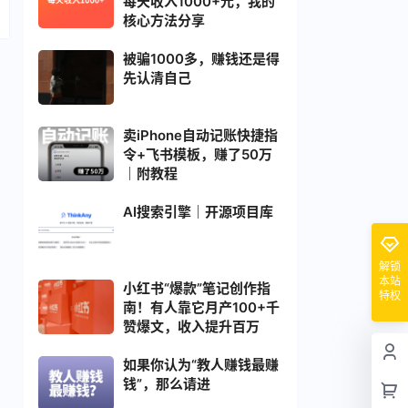
每天收入1000+元，我的
核心方法分享
被骗1000多，赚钱还是得
先认清自己
卖iPhone自动记账快捷指
令+飞书模板，赚了50万
｜附教程
AI搜索引擎｜开源项目库
解锁
本站
小红书“爆款”笔记创作指
特权
南！有人靠它月产100+千
赞爆文，收入提升百万
如果你认为“教人赚钱最赚
钱”，那么请进