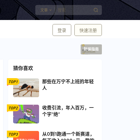
文章
登录
快速注册
防骗指南
猜你喜欢
那些在万宁不上班的年轻
TOP1
人
收费引流，年入百万，一
TOP2
个字“绝”
从0到1跑通一个新赛道，
TOP3